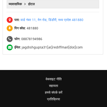
व्यावसायिक
होटल
पता:
वार्ड नंबर 11, मेन रोड, डिंडौरी, मध्य प्रदेश 481880
पिन कोड:
481880
फोन:
08878194986
ईमेल:
jagdishgupta31[at]rediffmail[dot]com
वेबसाइट नीति
सहायता
हमसे संपर्क करें
प्रतिक्रिया