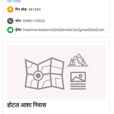
मध्य प्रदेश
पिन कोड:
481880
फोन:
09981170555
ईमेल:
hotelnarmadainn[dot]dindori[at]gmail[dot]com
होटल आशा निवास